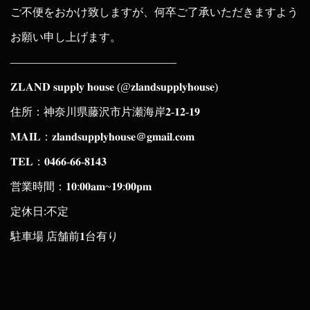
ご不便をおかけ致しますが、何卒ご了承いただきますよう
お願い申し上げます。
———————————————
𝐙𝐋𝐀𝐍𝐃 𝐬𝐮𝐩𝐩𝐥𝐲 𝐡𝐨𝐮𝐬𝐞 (@𝐳𝐥𝐚𝐧𝐝𝐬𝐮𝐩𝐩𝐥𝐲𝐡𝐨𝐮𝐬𝐞)
住所：神奈川県藤沢市片瀬海岸𝟐-𝟏𝟐-𝟏𝟗
𝐌𝐀𝐈𝐋：𝐳𝐥𝐚𝐧𝐝𝐬𝐮𝐩𝐩𝐥𝐲𝐡𝐨𝐮𝐬𝐞＠𝐠𝐦𝐚𝐢𝐥.𝐜𝐨𝐦
𝐓𝐄𝐋：𝟎𝟒𝟔𝟔-𝟔𝟔-𝟖𝟏𝟒𝟑
営業時間：𝟏𝟎:𝟎𝟎𝐚𝐦~𝟏𝟗:𝟎𝟎𝐩𝐦
定休日:不定
駐車場 店舗前𝟏台有り