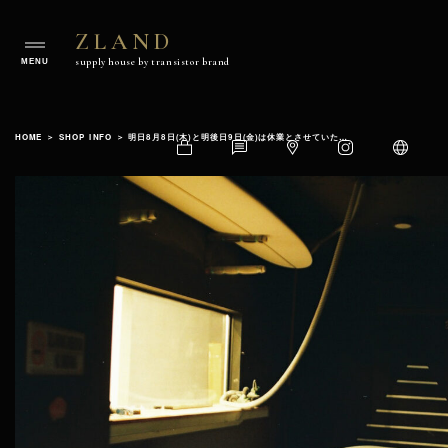
ZLAND
ZLAND
supply house by transistor brand
supply
house
Skip
by
to
transistorbrand
HOME
＞
SHOP INFO
＞
明日8月8日(木)と明後日9日(金)は休業とさせていただきます。
content
Shop
Contact
Google
Instagram
Language
Official
Map
Website