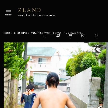
ZLAND
ZLAND
supply house by transistor brand
supply
house
Skip
by
to
transistorbrand
HOME
＞
SHOP INFO
＞
沖縄から親子でリピートにてボードレンタルをご利用頂きありがとうございます！
content
Shop
Contact
Google
Instagram
Language
Official
Map
Website