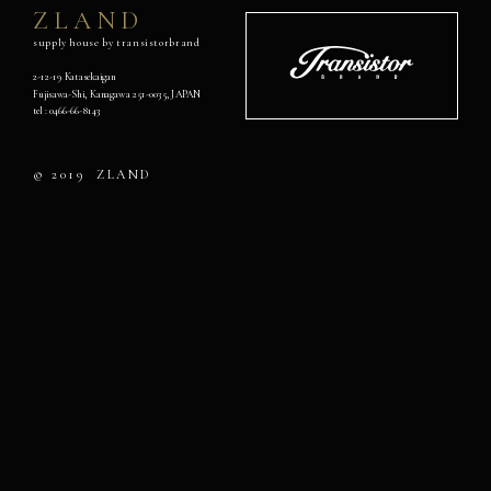
ZLAND
supply house by transistorbrand
Transistor
Brand
2-12-19 Katasekaigan
Fujisawa-Shi, Kanagawa 251-0035, JAPAN
オ
tel :
0466-66-8143
フ
ィ
シ
© 2019
ZLAND
ャ
ル
ウ
ェ
ブ
サ
イ
ト