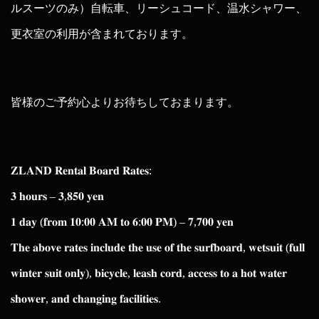
ルスーツのみ）自転車、リーシュコード、温水シャワー、
更衣室の利用が含まれております。
皆様のご予約心よりお待ちしておまります。
𝐙𝐋𝐀𝐍𝐃 𝐑𝐞𝐧𝐭𝐚𝐥 𝐁𝐨𝐚𝐫𝐝 𝐑𝐚𝐭𝐞𝐬:
𝟑 𝐡𝐨𝐮𝐫𝐬 – 𝟑,𝟖𝟓𝟎 𝐲𝐞𝐧
𝟏 𝐝𝐚𝐲 (𝐟𝐫𝐨𝐦 𝟏𝟎:𝟎𝟎 𝐀𝐌 𝐭𝐨 𝟔:𝟎𝟎 𝐏𝐌) – 𝟕,𝟕𝟎𝟎 𝐲𝐞𝐧
𝐓𝐡𝐞 𝐚𝐛𝐨𝐯𝐞 𝐫𝐚𝐭𝐞𝐬 𝐢𝐧𝐜𝐥𝐮𝐝𝐞 𝐭𝐡𝐞 𝐮𝐬𝐞 𝐨𝐟 𝐭𝐡𝐞 𝐬𝐮𝐫𝐟𝐛𝐨𝐚𝐫𝐝, 𝐰𝐞𝐭𝐬𝐮𝐢𝐭 (𝐟𝐮𝐥𝐥
𝐰𝐢𝐧𝐭𝐞𝐫 𝐬𝐮𝐢𝐭 𝐨𝐧𝐥𝐲), 𝐛𝐢𝐜𝐲𝐜𝐥𝐞, 𝐥𝐞𝐚𝐬𝐡 𝐜𝐨𝐫𝐝, 𝐚𝐜𝐜𝐞𝐬𝐬 𝐭𝐨 𝐚 𝐡𝐨𝐭 𝐰𝐚𝐭𝐞𝐫
𝐬𝐡𝐨𝐰𝐞𝐫, 𝐚𝐧𝐝 𝐜𝐡𝐚𝐧𝐠𝐢𝐧𝐠 𝐟𝐚𝐜𝐢𝐥𝐢𝐭𝐢𝐞𝐬.