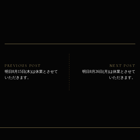
投
稿
ナ
ビ
Previous
Ne
PREVIOUS POST
NEXT POST
ゲ
post:
pos
明日8月15日(木)は休業とさせて
明日8月26日(月)は休業とさせて
ー
いただきます。
いただきます。
シ
ョ
ン