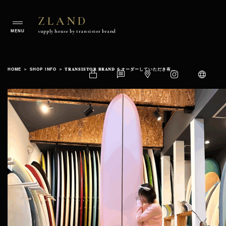
ZLAND
ZLAND
supply house by transistor brand
supply
house
Skip
by
to
transistorbrand
HOME
＞
SHOP INFO
＞
𝐓𝐑𝐀𝐍𝐒𝐈𝐒𝐓𝐎𝐑 𝐁𝐑𝐀𝐍𝐃 をオーダーしていただき有難うございます‼︎
content
Shop
Contact
Google
Instagram
Language
Official
Map
Website