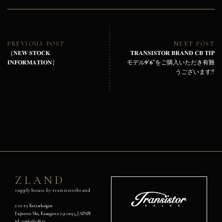
投
稿
ナ
ビ
Previous
Ne
PREVIOUS POST
NEXT POST
ゲ
post:
pos
［𝐍𝐄𝐖 𝐒𝐓𝐎𝐂𝐊
𝐓𝐑𝐀𝐍𝐒𝐈𝐒𝐓𝐎𝐑 𝐁𝐑𝐀𝐍𝐃 𝐂𝐁 𝐓𝐈𝐏
ー
𝐈𝐍𝐅𝐎𝐑𝐌𝐀𝐓𝐈𝐎𝐍］
モデル𝟗’𝟔”をご購入いただき有難
シ
うございます‼︎
ョ
ン
ZLAND
supply house by transistorbrand
Transistor
Brand
2-12-19 Katasekaigan
Fujisawa-Shi, Kanagawa 251-0035, JAPAN
オ
tel :
0466-66-8143