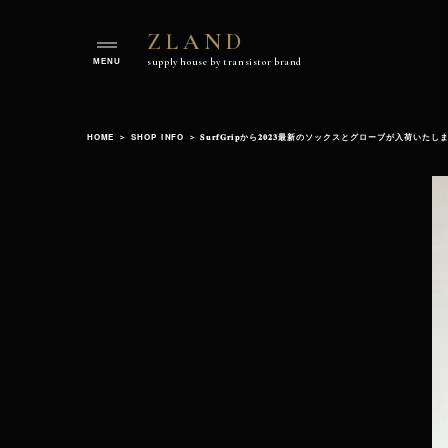
ZLAND
ZLAND
supply house by transistor brand
supply
house
Skip
by
to
transistorbrand
HOME
＞
SHOP INFO
＞
𝐒𝐮𝐫𝐟𝐆𝐫𝐢𝐩から𝟐𝟎𝟐𝟑最新のソックスとグローブが入荷いた
content
Official
Website