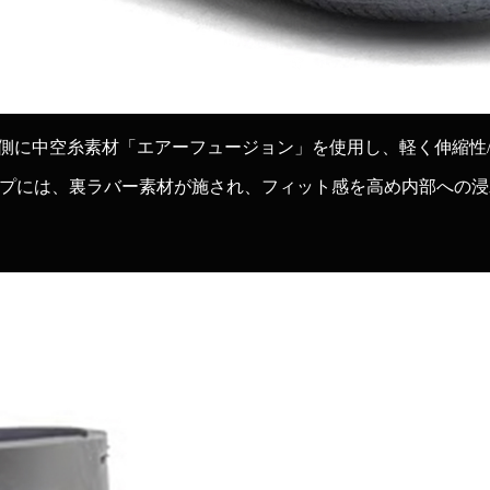
𝐮𝐧𝐝 𝐒𝐨𝐱 𝟓𝐦𝐦は、内側に中空糸素材「エアーフュージョン」を使
プには、裏ラバー素材が施され、フィット感を高め内部への浸