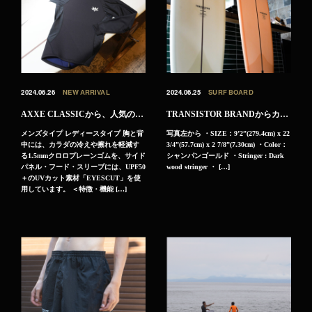
2024.06.26
NEW ARRIVAL
2024.06.25
SURF BOARD
AXXE CLASSICから、人気の新作1.5MMフード付きタッパーが入荷しました‼︎
TRANSISTOR BRANDからカスタムされた人気モデルであるFEET WOODが2本入荷しました‼︎
メンズタイプ レディースタイプ 胸と背
写真左から ・SIZE：9’2”(279.4cm) x 22
中には、カラダの冷えや擦れを軽減す
3/4”(57.7cm) x 2 7/8”(7.30cm) ・Color：
る1.5mmクロロプレーンゴムを、サイド
シャンパンゴールド ・Stringer : Dark
パネル・フード・スリーブには、UPF50
wood stringer ・ […]
＋のUVカット素材「EYESCUT」を使
用しています。 ＜特徴・機能 […]