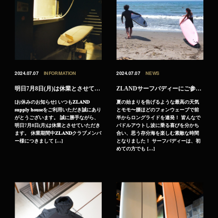
2024.07.07
INFORMATION
2024.07.07
NEWS
明日7月8日(月)は休業とさせていただきます。
ZLANDサーフバディーにご参加していただき有難うございました！
[お休みのお知らせ] いつも𝐙𝐋𝐀𝐍𝐃
夏の始まりを告げるような最高の天気
𝐬𝐮𝐩𝐩𝐥𝐲 𝐡𝐨𝐮𝐬𝐞をご利用いただき誠にあり
とモモ〜腰ほどのフォンウェーブで前
がとうございます。 誠に勝手ながら、
半からロングライドを連発！ 皆んなで
明日7月8日(月)は休業とさせていただき
パドルアウトし波に乗る喜びを分かち
ます。 休業期間中𝐙𝐋𝐀𝐍𝐃クラブメンバ
合い、思う存分海を楽しむ素敵な時間
ー様につきまして […]
となりました！ サーフバディーは、初
めての方でも […]