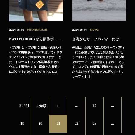
2024.06.18
INFORMATION
2024.06.16
NEWS
𝐍𝐀𝐓𝐈𝐕𝐄 𝐇𝐄𝐑𝐁 から新作ボードショーツが入荷しました‼︎
台湾からサーフバディーにご参加いただきありがとうございます！
・TYPE １ ・TYPE ２ 肌触りの良いナ
先日は、台湾から𝐙𝐋𝐀𝐍𝐃サーフバディ
イロンで縫製され、TYPE違いでオリジ
ーにご参加していただき頂きありがと
ナルワッペンが施されております。 ま
うございました！ 普段とは全く違う地
た、ドローストリング(写真6枚目)から
でのサーフィンは格別ですよね。 そし
ウエスト調整ができ、両側と右臀部に
て、ロングには最適な腰ほどの波で海
はポケットが施されているため […]
から上がってもスタッフに問いかけし
サーフィ […]
21 / 91
« 先頭
«
...
10
...
19
20
21
22
23
...