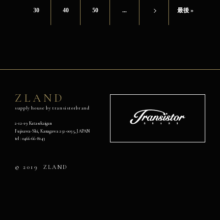
30
40
50
...
最後 »
»
ZLAND
supply house by transistorbrand
Transistor
Brand
2-12-19 Katasekaigan
Fujisawa-Shi, Kanagawa 251-0035, JAPAN
オ
tel :
0466-66-8143
フ
ィ
シ
© 2019
ZLAND
ャ
ル
ウ
ェ
ブ
サ