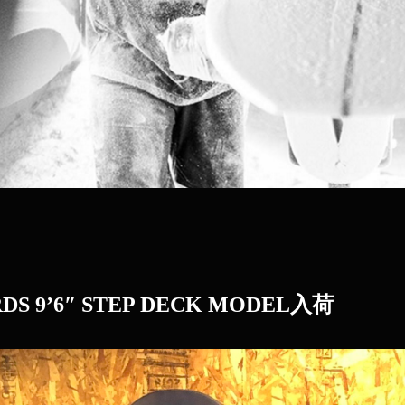
DS 9’6″ STEP DECK MODEL入荷