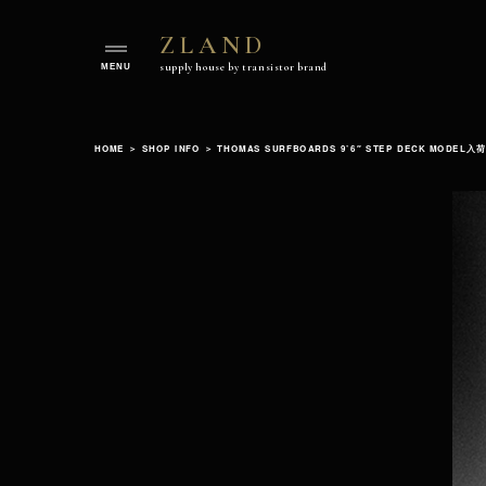
ZLAND
ZLAND
supply house by transistor brand
supply
house
Skip
by
to
transistorbrand
HOME
＞
SHOP INFO
＞
THOMAS SURFBOARDS 9’6″ STEP DECK MODEL入荷
content
Official
Website