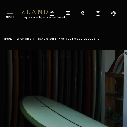
ZLAND
Shop
Contact
Google
Instagram
Language
ZLAND
supply house by transistor brand
Map
supply
house
Skip
by
to
transistorbrand
HOME
＞
SHOP INFO
＞
TRANSISTOR BRAND- FEET WOOD MODEL 9’4″ダイヤモンドテールカスタム
content
Official
Website