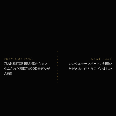
投
稿
ナ
ビ
Previous
Ne
PREVIOUS POST
NEXT POST
ゲ
post:
pos
TRANSISTOR BRANDからカス
レンタルサーフボードご利用い
ー
タムされたFEET WOODモデルが
ただきありがとうございました
シ
入荷‼︎
ョ
ン